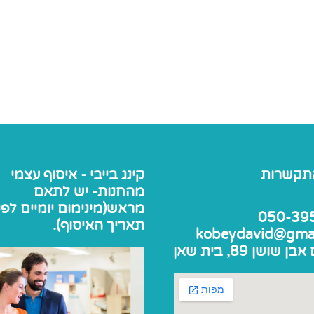
תקשרות
קינג בייבי - איסוף עצמי
מהחנות- יש לתאם
מראש(מינימום יומיים לפנ
050-39
תאריך האיסוף).
kobeydavid@gma
שושן 89, בית שאן