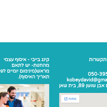
תקשרות
קינג בייבי - איסוף עצמי
מהחנות- יש לתאם
מראש(מינימום יומיים לפנ
050-39
תאריך האיסוף).
kobeydavid@gma
שושן 89, בית שאן