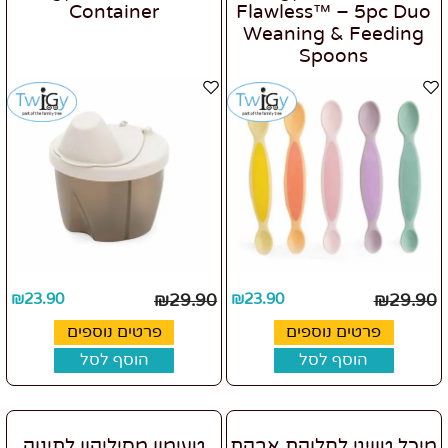
Container
Flawless™ – 5pc Duo
Weaning & Feeding
Spoons
₪
23.90
₪
29.90
₪
23.90
₪
29.90
פרטים נוספים
פרטים נוספים
הוסף לסל
הוסף לסל
מיכל טוויגי לחלוקת אבקת
טעימון מסיליקון לתינוק