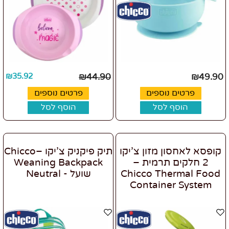
₪
35.92
₪
44.90
₪
49.90
פרטים נוספים
פרטים נוספים
הוסף לסל
הוסף לסל
קופסא לאחסון מזון צ’יקו
תיק פיקניק צ’יקו –Chicco
2 חלקים תרמית –
Weaning Backpack
Chicco Thermal Food
שועל - Neutral
Container System