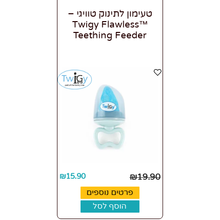
טעימון לתינוק טוויגי –
Twigy Flawless™
Teething Feeder
₪
15.90
₪
19.90
פרטים נוספים
הוסף לסל