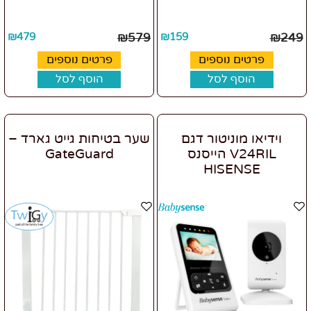
₪
479
₪
579
₪
159
₪
249
פרטים נוספים
פרטים נוספים
הוסף לסל
הוסף לסל
וידיאו מוניטור דגם
שער בטיחות גייט גארד –
V24RIL הייסנס
GateGuard
HISENSE