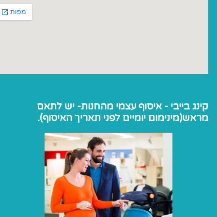
קינג בייבי - איסוף עצמי מהחנות- יש לתאם
מראש(מינימום יומיים לפני תאריך האיסוף).