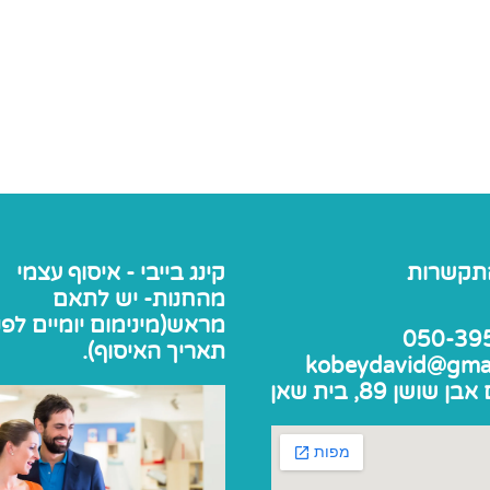
תקשרות
קינג בייבי - איסוף עצמי
מהחנות- יש לתאם
מראש(מינימום יומיים לפנ
050-39
תאריך האיסוף).
kobeydavid@gma
שושן 89, בית שאן