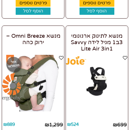
פרטים נוספים
פרטים נוספים
הוסף לסל
הוסף לסל
מנשא לתינוק ארגונומי
מנשא Omni Breeze –
3ב1 מגיל לידה Savvy
ירוק כהה
Lite Air 3in1
₪
889
₪
1,299
₪
524
₪
699