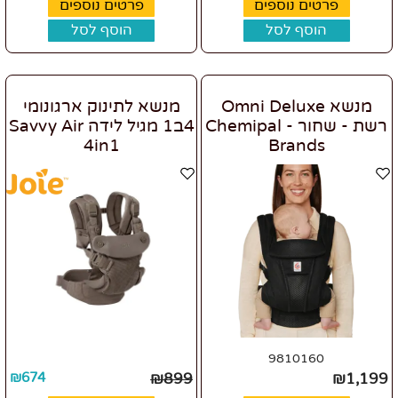
פרטים נוספים
פרטים נוספים
הוסף לסל
הוסף לסל
מנשא Omni Deluxe
מנשא לתינוק ארגונומי
רשת - שחור - Chemipal
4ב1 מגיל לידה Savvy Air
4in1
Brands
9810160
₪
674
₪
899
₪
1,199