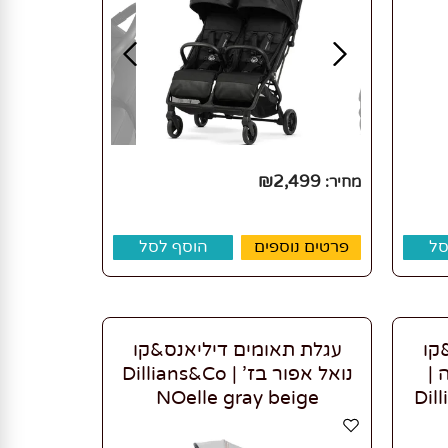
₪
2,499
מחיר:
סל
פרטים נוספים
הוסף לסל
קו
עגלת תאומים דיליאנס&קו
 |
נואל אפור בז' | Dillians&Co
NOelle gray beige
Dil