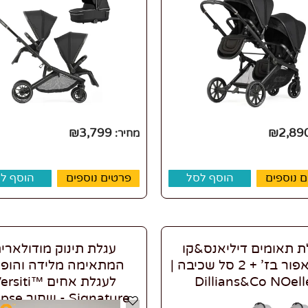
₪
3,799
₪
2,89
מחיר:
 נוספים
הוסף לסל
פרטים נוספים
הוסף ל
ת תאומים דיליאנס&קו
עגלת תינוק מודולארי
נואל אפור בז' + 2 סל שכיבה |
המתאימה מלידה והופ
Dillians&Co NOell
לעגלת אחים ersiti
Signature - שחור Eclipse