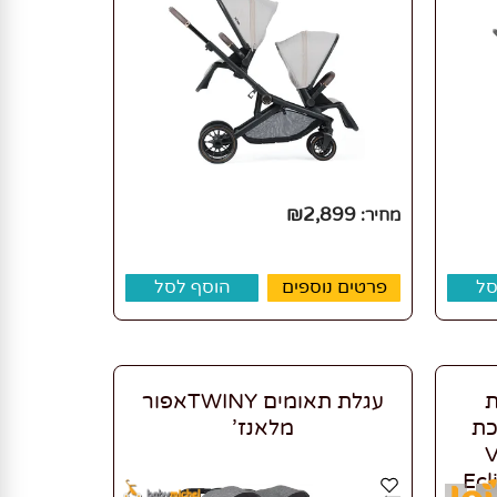
₪
2,899
מחיר:
סל
פרטים נוספים
הוסף לסל
ת
עגלת תאומים TWINYאפור
כת
מלאנז'
V™