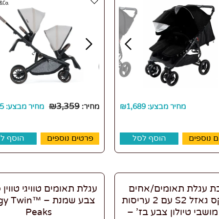
₪
3,359
מחיר מבצע:
1,689
₪
מחיר:
מחיר מבצע:
5
 נוספים
הוסף לסל
פרטים נוספים
הוסף ל
ת עגלת תאומים/אחים
עגלת תאומים טוויגי טווין 
סייבקס גאזל S2 עם 2 עריסות
צבע שמנת – ™win
 2 מושבי טיולון צבע בז’ –
Peaks