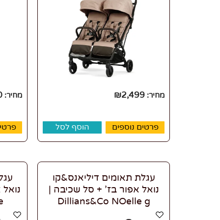
0
₪
2,499
מחיר:
מחיר:
פרטים נוספים
הוסף לסל
פרטים
עגלת תאומים דיליאנס&קו
עגל
נואל אפור בז' + סל שכיבה |
e
Dillians&Co NOelle g