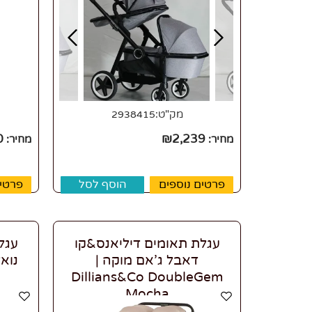
מק"ט:
2938415
0
₪
2,239
מחיר:
מחיר:
פרטים נוספים
הוסף לסל
פרטים
עגלת תאומים דיליאנס&קו
עגל
דאבל ג'אם מוקה |
Dillians&Co DoubleGem
Mocha