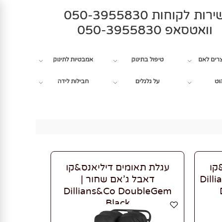
רות לקוחות 050-3955830
וואטסאפ 050-3955830
צרים לאם
טיפול בתינוק
אמבטיות לתינוק
וט
על גלגלים
חבילות לידה
קו
עגלת תאומים דיליאנס&קו
 Dillians&Co
דאבל ג'אם שחור |
Dillians&Co DoubleGem
Black