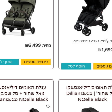
מק"ט:
7290019123217
₪
2,499
מחיר:
₪
1,69
פרטים נוספים
הוסף ל
 נוספים
הוסף לסל
ת תאומים דיליאנס&קו
עגלת תאומים דיליאנס&
נואל שחור' | Dillians&Co
נואל שחור + סל שכיבה
lians&Co NOelle Black
NOelle Black