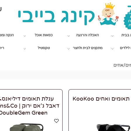
שי
 בבית
האכלה והרגעה
כסאות אוכל
הנקה ומו
לילדים
מתקנים לבית ולחצר
טקסטיל
ריה
ים/אחים
אומים ואחים KooKoo
עגלת תאומים דיליאנס&
דאבל ג'אם ירוק |
DoubleGem Green