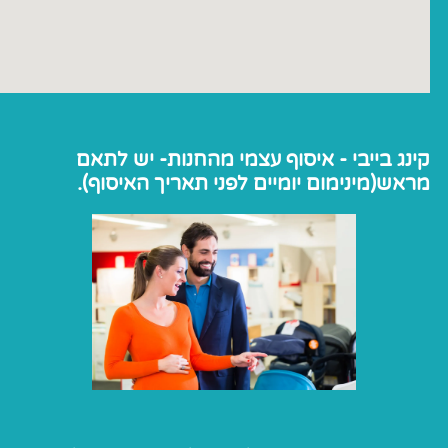
קינג בייבי - איסוף עצמי מהחנות- יש לתאם
מראש(מינימום יומיים לפני תאריך האיסוף).