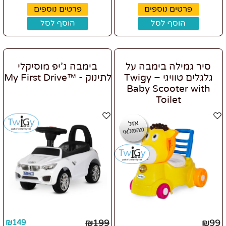
פרטים נוספים
פרטים נוספים
הוסף לסל
הוסף לסל
סיר גמילה בימבה על
בימבה ג'יפ מוסיקלי
גלגלים טוויגי – Twigy
לתינוק - ™My First Drive
Baby Scooter with
Toilet
₪
149
₪
199
₪
99