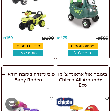
₪
159
₪
199
₪
479
₪
599
פרטים נוספים
פרטים נוספים
הוסף לסל
הוסף לסל
בימבה אול אראונד צ’יקו
סוס נדנדה בימבה רודאו –
Baby Rodeo
– +Chicco All Around
Eco