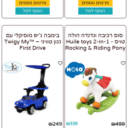
פרטים נוספים
פרטים נוספים
הוסף לסל
הוסף לסל
סוס רכיבה ונדנדה הולה
בימבה ג’יפ מוסיקלי עם
טויס - Huile toys 2-in-1
גגון טוויגי – ™Twigy My
First Drive
Rocking & Riding Pony
₪
249
₪
339
₪
499