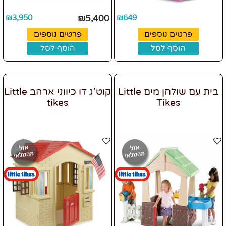
₪
3,950
₪
5,400
₪
649
פרטים נוספים
פרטים נוספים
הוסף לסל
הוסף לסל
בית עם שולחן מים Little
קוט'ג דו כיווני ארהב Little
tikes
Tikes