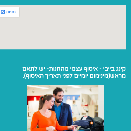
קינג בייבי - איסוף עצמי מהחנות- יש לתאם
מראש(מינימום יומיים לפני תאריך האיסוף).