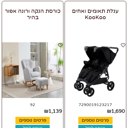
עגלת תאומים ואחים
כורסת הנקה ורונה אפור
KooKoo
בהיר
92
7290019123217
₪
1,139
₪
1,690
פרטים נוספים
פרטים נוספים