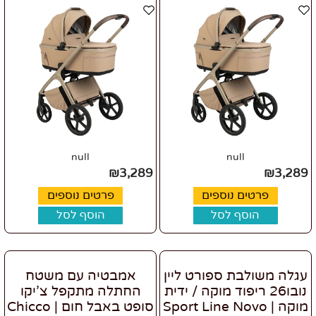
null
null
₪
3,289
₪
3,289
פרטים נוספים
פרטים נוספים
הוסף לסל
הוסף לסל
עגלה משולבת ספורט ליין
אמבטיה עם משטח
נובו26 ריפוד מוקה / ידית
החתלה מתקפל צ'יקו
מוקה | Sport Line Novo
סופט באבל חום | Chicco