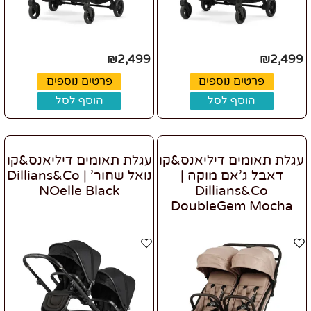
₪
2,499
₪
2,499
פרטים נוספים
פרטים נוספים
הוסף לסל
הוסף לסל
עגלת תאומים דיליאנס&קו
עגלת תאומים דיליאנס&קו
דאבל ג'אם מוקה |
נואל שחור' | Dillians&Co
NOelle Black
Dillians&Co
DoubleGem Mocha