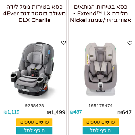
כסא בטיחות המתאים
כסא בטיחות מגיל לידה
מלידה Extend™ LX -
משולב בוסטר דגם 4Ever
אפור בהיר/שמנת Nickel
DLX Charlie
9258428
155175474
₪
1,119
₪
1,499
₪
487
₪
647
פרטים נוספים
פרטים נוספים
הוסף לסל
הוסף לסל