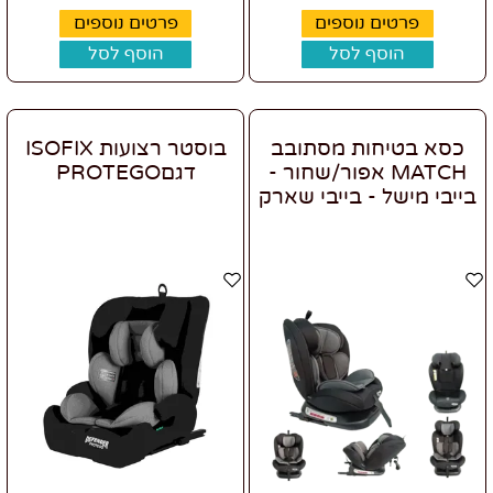
פרטים נוספים
פרטים נוספים
הוסף לסל
הוסף לסל
כסא בטיחות מסתובב
בוסטר רצועות ISOFIX
MATCH אפור/שחור -
דגםPROTEGO
בייבי מישל - בייבי שארק