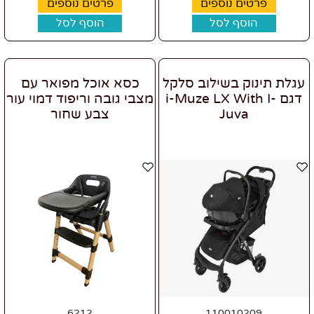
פרטים נוספים
פרטים נוספים
הוסף לסל
הוסף לסל
עגלת תינוק בשילוב סלקל
כסא אוכל מפואר עם
דגם i-Muze LX With I-
מצבי גובה וריפוד דמוי עור
Juva
צבע שחור
6212
110010209