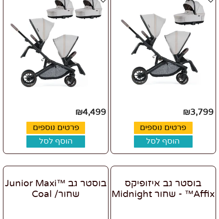
₪
4,499
₪
3,799
פרטים נוספים
פרטים נוספים
הוסף לסל
הוסף לסל
בוסטר גב איזופיקס
בוסטר גב ™Junior Maxi
Affix™ - שחור Midnight
שחור/ Coal