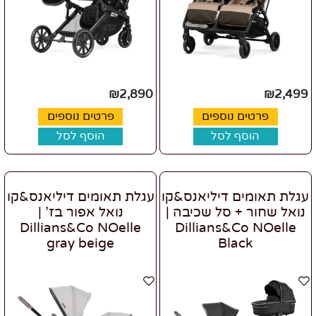
₪
2,890
₪
2,499
פרטים נוספים
פרטים נוספים
הוסף לסל
הוסף לסל
עגלת תאומים דיליאנס&קו
עגלת תאומים דיליאנס&קו
נואל שחור + סל שכיבה |
נואל אפור בז' |
Dillians&Co NOelle
Dillians&Co NOelle
gray beige
Black