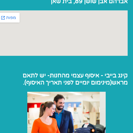
אברהם אבן שושן 89, בית שאן
קינג בייבי - איסוף עצמי מהחנות- יש לתאם
מראש(מינימום יומיים לפני תאריך האיסוף).