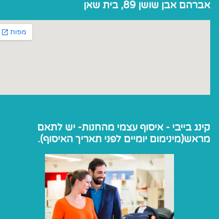
אברהם אבן שושן 89, בית שאן
קינג בייבי - איסוף עצמי מהחנות- יש לתאם
מראש(מינימום יומיים לפני תאריך האיסוף).