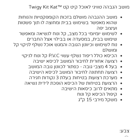
מושב הגבהה טוויגי לאוכל קיט קט ™Twigy Kit Kat
מושב ההגבהה מושלם בזכות הקומפקטיות והנוחות
שהוא מאפשר בשימוש בבית ומחוצה לו תוך פשטות
ועיצוב יפה
לשימוש יומיומי בכל מצב, קל ונוח לנשיאה ומאפשר
שימוש בבית, במסעדה או בבילוי אצל החברים
נוח לשימוש וכיוונון הגובה והמגש אוכל נשלף לניקוי קל
ומושלם
הכיסא כולל ריפוד נשלף עשוי P.V.C קל ונוח לניקוי
רצועה אחורית לחיבור המושב לכיסא ישיבה
בעל 4 מצבי גובה - כפתור לכוונון גובה המושב
רצועה תחתונה לחיבור המושב לכיסא הישיבה
מערכת רצועות בטיחות בעלת 3 נקודות חגירה
הרצועת בטיחות של הכיסא הופכת לידית נשיאה
מתאים לרוב כיסאות הישיבה
קיפול הכיסא קל ונוח
משקל מירבי 15 ק”ג
צבע: