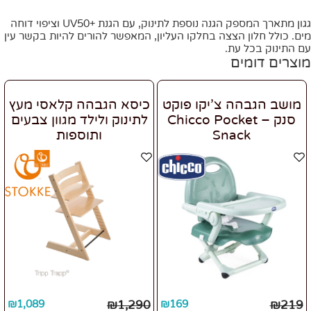
גגון מתארך המספק הגנה נוספת לתינוק, עם הגנת +UV50 וציפוי דוחה
מים. כולל חלון הצצה בחלקו העליון, המאפשר להורים להיות בקשר עין
עם התינוק בכל עת.
מוצרים דומים
מושב הגבהה צ’יקו פוקט
כיסא הגבהה קלאסי מעץ
סנק – Chicco Pocket
לתינוק ולילד מגוון צבעים
Snack
ותוספות
₪
1,089
₪
1,290
₪
169
₪
219