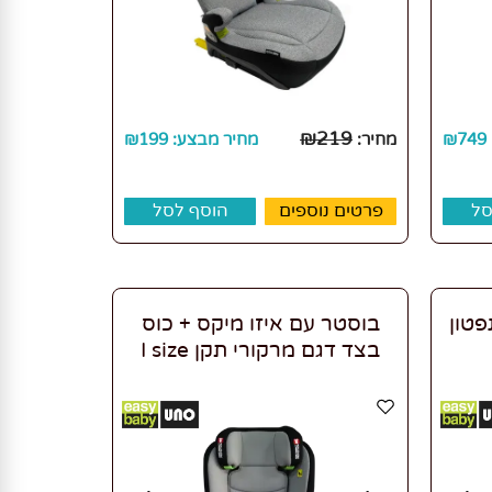
₪
219
749
₪
מחיר:
מחיר מבצע:
199
₪
סל
פרטים נוספים
הוסף לסל
פטון
בוסטר עם איזו מיקס + כוס
בצד דגם מרקורי תקן I size