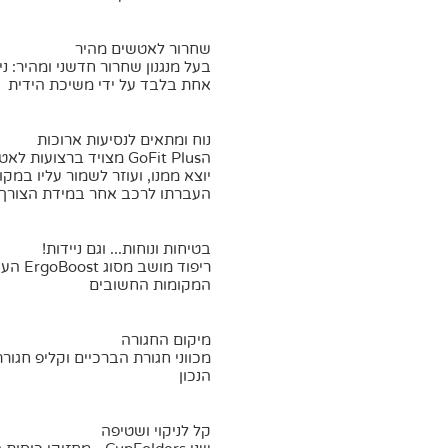
שחרור לאטשים מהיר
בעל מנגנון שחרור חדשני ומהיר: 
אחת בלבד על ידי משיכת הידית
נוח ומתאים לנסיעות ארוכות
הGoFit Plus מצויד ברצ
יוצא ממנו, ועוזר לשמור עליו במק
העברתו לרכב אחר במידת הצורך.
בטיחות ונוחות... וגם ניידות!
ריפוד
המקומות החשובים
מיקום החגורה
מכווני חגורת הברכיים וקליפ חגו
הנכון
קל לניקוי ושטיפה