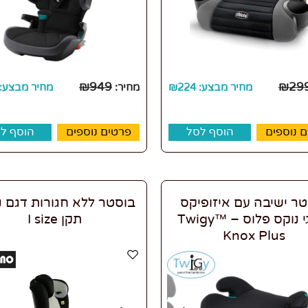
₪
949
₪
29
מחיר מבצע:
224
₪
מחיר:
מחיר מבצע:
 נוספים
הוסף לסל
פרטים נוספים
הוסף ל
ר ישיבה עם איזופיקס
בוסטר ללא חגורות דגם נ
טוויגי נוקס פלוס – ™Twigy
תקן I size
Knox Plus