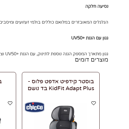
נסיעה חלקה
הגלגלים המאובזרים במלואם כוללים בולמי זעזועים ומיסבים 
גגון עם הגנת +UV50
גגון מתארך המספק הגנה נוספת לתינוק, עם הגנת +UV50 וציפוי דוחה מים. כולל חלון הצצה בחלקו העליון, המאפשר להורים להיות בקשר עין עם התינוק בכל עת.
מוצרים דומים
בוסטר קידפיט אדפט פלוס -
ב
KidFit Adapt Plus בד נושם