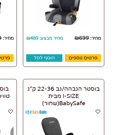
9
₪
699
מחיר:
מחיר מבצע:
489
₪
מחיר:
פרטים נוספים
הוסף לסל
פרטים
בוסטר הגבהה/גב 22-36 ק"ג
בוסט
I-SIZE מבית
BabySafe(שחור)