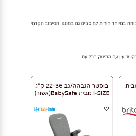
והה במיוחד הודות למיסבים גם במנגנון הסיבוב הקדמי.
KIDFIX i-SIZ מבית
בוסטר הגבהה/גב 22-36 ק"ג
I-SIZE מבית BabySafe(אפור)