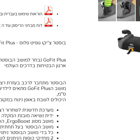
הוראות שימוש בעברית ובערבית בוס
דוח מבחני הריסוק של ה Consumer Report לשנת 2023
בוסטר צ'יקו גופיט פלוס - Chicco GoFit Plus
ארגון הבטיחות בדרכים העולמי
הבוסטר מתחבר לרכב בעזרת רצועות
ס"מ,
היכולים לשבת באופן נינוח במקומ
מערכת חדשנית לשחרור רצ
ידית נשיאה מובנת המקלה
מושב מסוג ErgoBoost, העשוי משכבה כפולה של קצף ומקנה תמיכה מירבית
מושב הבוסטר בעל תחתית 
כל בדי מושב הבוסטר ניתנ
2 מחזיקי כוסות הניתנים לשטיפה במדיח כלים