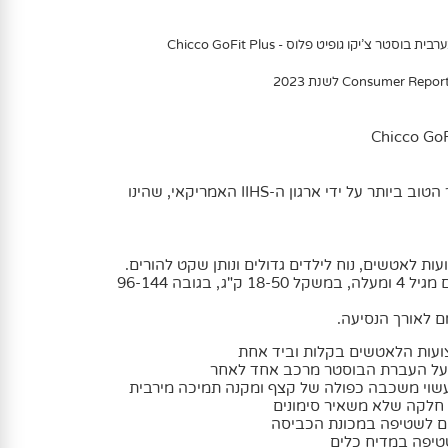
טר צ'יקו גופיט פלוס - Chicco GoFit Plus
GoFit Plus נבחר למושב הבוסטר הטוב ביותר על ידי ארגון ה-IIHS האמריקאי, שהינו
 לאטשים, נוח לילדים גדולים ונותן שקט להורים.
מושב הGoFit Plus מתאים לילדים מגיל 4 ומעלה, במשקל 18-50 ק"ג, בגובה 96-144
ם לאורך הנסיעה.
ועות הלאטשים בקלות וביד אחת
 על העברת הבוסטר מרכב אחד לאחר
חלקה שלא משאיר סימונים
ים לשטיפה במכונת הכביסה