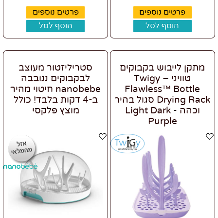
פרטים נוספים
פרטים נוספים
הוסף לסל
הוסף לסל
מתקן לייבוש בקבוקים
סטריליזטור מעוצב
טוויגי – Twigy
לבקבוקים ננובבה
Flawless™ Bottle
nanobebe חיטוי מהיר
Drying Rack סגול בהיר
ב-4 דקות בלבד! כולל
וכהה - Light Dark
מוצץ פלקסי
Purple