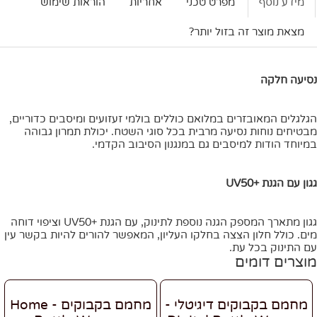
מידע נוסף
מפרט טכני
אחריות
הוראות שימוש
מצאת מוצר זה בזול יותר?
נסיעה חלקה
הגלגלים המאובזרים במלואם כוללים בולמי זעזועים ומיסבים כדוריים,
מבטיחים נוחות נסיעה מרבית בכל סוגי השטח. יכולת תמרון גבוהה
במיוחד הודות למיסבים גם במנגנון הסיבוב הקדמי.
גגון עם הגנת +UV50
גגון מתארך המספק הגנה נוספת לתינוק, עם הגנת +UV50 וציפוי דוחה
מים. כולל חלון הצצה בחלקו העליון, המאפשר להורים להיות בקשר עין
עם התינוק בכל עת.
מוצרים דומים
מחמם בקבוקים דיגיטלי -
מחמם בקבוקים - Home