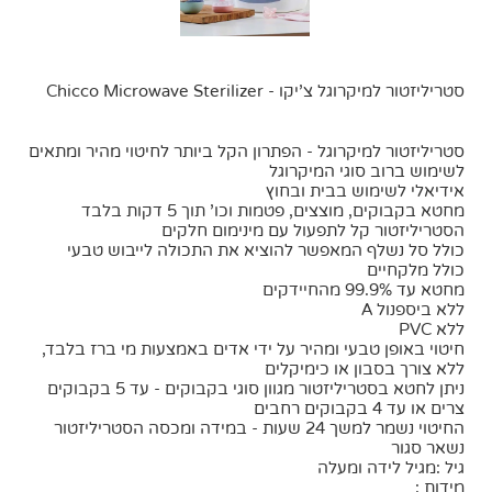
סטריליזטור למיקרוגל צ'יקו - Chicco Microwave Sterilizer
סטריליזטור למיקרוגל - הפתרון הקל ביותר לחיטוי מהיר ומתאים
לשימוש ברוב סוגי המיקרוגל
אידיאלי לשימוש בבית ובחוץ
מחטא בקבוקים, מוצצים, פטמות וכו' תוך 5 דקות בלבד
הסטריליזטור קל לתפעול עם מינימום חלקים
כולל סל נשלף המאפשר להוציא את התכולה לייבוש טבעי
כולל מלקחיים
מחטא עד 99.9% מהחיידקים
ללא ביספנול A
ללא PVC
חיטוי באופן טבעי ומהיר על ידי אדים באמצעות מי ברז בלבד,
ללא צורך בסבון או כימיקלים
ניתן לחטא בסטריליזטור מגוון סוגי בקבוקים - עד 5 בקבוקים
צרים או עד 4 בקבוקים רחבים
החיטוי נשמר למשך 24 שעות - במידה ומכסה הסטריליזטור
נשאר סגור
גיל :מגיל לידה ומעלה
מידות :