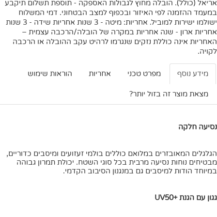
אריאל (כולל). הובלה מחוץ לגבולות האספקה - תוספת תשלום תיקבע
במעמד ההזמנה לפי האיזור ובכפוף למצב הבטחוני. דמי המשלוח
ישולמו ישירות למוביל. אחריות: מיטה - 3 שנות אחריות שידה - 3 שנות
אחריות ארון - שנה אחריות במקרה של הובלה/הרכבה עצמית –
האחריות אינה כוללת נזקים שנגרמו לרהיט עקב ההובלה או הרכבה
לקויה.
מידע נוסף
מפרט טכני
אחריות
הוראות שימוש
מצאת מוצר זה בזול יותר?
נסיעה חלקה
הגלגלים המאובזרים במלואם כוללים בולמי זעזועים ומיסבים כדוריים,
מבטיחים נוחות נסיעה מרבית בכל סוגי השטח. יכולת תמרון גבוהה
במיוחד הודות למיסבים גם במנגנון הסיבוב הקדמי.
גגון עם הגנת +UV50