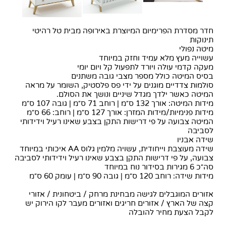
חדר מסדרת הפרימיום המיוצרת באירופה מבית טל רהיטי
תינוקות
מיטה נפולי
עשוייה מעץ מלא עמיד וחזק במיוחד
מעקה קדמי עולה ויורד לתפעול קל ויום יומי
בסיס המיטה כולל מספר מצבי גובה משתנים
סולמות צדדיים מוגנים על ידי פס פלסטיק, השומר על מראה
המיטה כאשר ילדך מגדל שיניים ונושך את הסולם.
מידות המיטה: אורך 132 ס״מ | רוחב 71 ס״מ | גובה 107 ס״מ
מידות פנימיות/מידות המזרן: אורך 127 ס״מ | רוחב: 66 ס״מ
המיטה צבועה על פי דרישות התקן בצבע שאינו רעיל וידידותי
לסביבה
שידה אבניו
שידה מעוצבת וייחודית, עשויה מלמין גלוס AA איכותי במיוחד
צבועה, על פי דרישות התקן בצבע שאינו רעיל וידידותי לסביבה
סה״כ 6 מגירות בסידור נוח במיוחד
מידות שידה: רוחב 120 ס״מ | גובה 90 ס״מ | עומק 60 ס״מ
אזורים המוגבלים לגישה מבחינת מרחק / ביטחונית / אזורי
קצה של הארץ / אזורים חריגים ואזורים מעבר לקו הירוק יש
לקבל הצעת מחיר להובלה