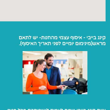
קינג בייבי - איסוף עצמי מהחנות- יש לתאם
מראש(מינימום יומיים לפני תאריך האיסוף).