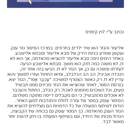
נכתב ע”י: לוין קיפניס
אליעזר והגזר הוא שיר ילדים בחרוזים. במרכז הסיפור גזר ענק
ועקשן שנזרע בגינת הירק של סבא אליעזר וסבתא אלישבע.
באחד הימים ניסה סבא אליעזר להוציאו מהאדמה, אך הוא לא
זז, לא משנה כמה חזק הוא מושך. סבתא אלישבע הגיעה
לעזרתו ומשכה גם כן, אך הגזר לא זז. הגיעו בזה אחר זה,
הנכדה אביגיל, הב הב הכלבלב, ומיאו החתול ועזרו למשוך והוא
עדיין לא זז. רק כאשר הצטרף למשיכה “עַכְבָּר אָפֹר”, הגזר יצא.
בגרסת הספר, לאחר שהוציאו את הגזר מכינים ממנו תבשיל
טעים, וכל השכנים מוזמנים לאכול. רק הכלב, החתול והעכבר
לא אוכלים מהתבשיל, כי הם מקבלים דייסה מתוקה משלהם.
הסיפור עוסק במסר של עזרה לזולת והתנדבות למען האחר.
הודות לשיתוף הפעולה של כל הדמויות הם מצליחים להוציא את
הגזר הענק מהאדמה. כך המסר עוסק גם בכוחה של הקבוצה,
הגדול מכוחו של היחיד, וגם בשיתוף הפעולה בו ניתן להשיג יותר
מאשר לבד.