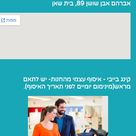
אברהם אבן שושן 89, בית שאן
קינג בייבי - איסוף עצמי מהחנות- יש לתאם
מראש(מינימום יומיים לפני תאריך האיסוף).