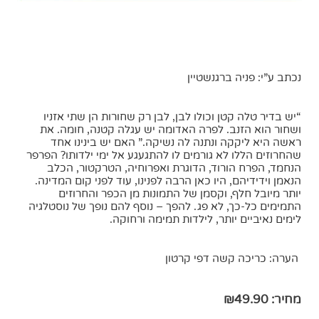
נכתב ע”י: פניה ברגנשטיין
“יש בדיר טלה קטן וכולו לבן, לבן רק שחורות הן שתי אזניו
ושחור הוא הזנב. לפרה האדומה יש עגלה קטנה, חומה. את
ראשה היא ליקקה ונתנה לה נשיקה.” האם יש בינינו אחד
שהחרוזים הללו לא גורמים לו להתגעגע אל ימי ילדותו? הפרפר
הנחמד, הפרח הורוד, הדוגרת ואפרוחיה, הטרקטור, הכלב
הנאמן וידידיהם, היו כאן הרבה לפנינו, עוד לפני קום המדינה.
יותר מיובל חלף, וקסמן של התמונות מן הכפר והחרוזים
התמימים כל-כך, לא פג. להפך – נוסף להם נופך של נוסטלגיה
לימים נאיביים יותר, לילדות תמימה ורחוקה.
הערה: כריכה קשה דפי קרטון
מחיר:
49.90
₪