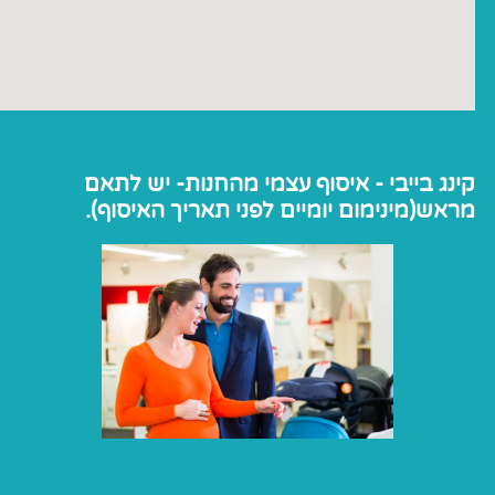
קינג בייבי - איסוף עצמי מהחנות- יש לתאם
מראש(מינימום יומיים לפני תאריך האיסוף).