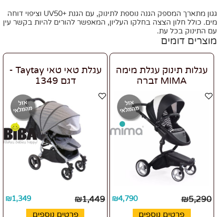
גגון מתארך המספק הגנה נוספת לתינוק, עם הגנת +UV50 וציפוי דוחה
מים. כולל חלון הצצה בחלקו העליון, המאפשר להורים להיות בקשר עין
עם התינוק בכל עת.
מוצרים דומים
עגלות תינוק עגלת מימה
עגלת טאי טאי Taytay -
MIMA זברה
דגם 1349
₪
1,349
₪
1,449
₪
4,790
₪
5,290
פרטים נוספים
פרטים נוספים