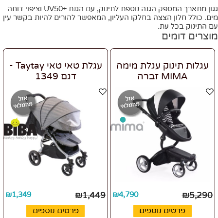
גגון מתארך המספק הגנה נוספת לתינוק, עם הגנת +UV50 וציפוי דוחה
מים. כולל חלון הצצה בחלקו העליון, המאפשר להורים להיות בקשר עין
עם התינוק בכל עת.
מוצרים דומים
עגלות תינוק עגלת מימה
עגלת טאי טאי Taytay -
MIMA זברה
דגם 1349
₪
1,349
₪
1,449
₪
4,790
₪
5,290
פרטים נוספים
פרטים נוספים