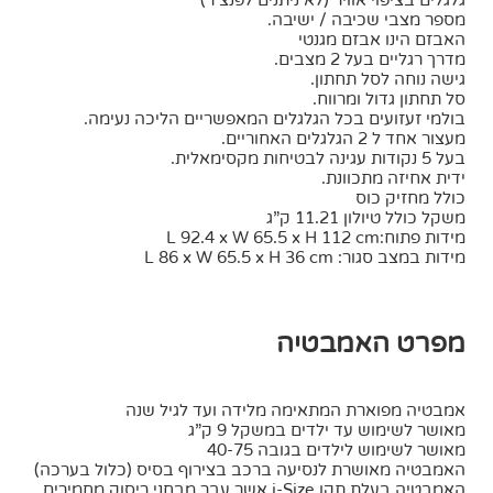
גלגלים בציפוי אוויר (לא ניתנים לפנצ’ר)
מספר מצבי שכיבה / ישיבה.
האבזם הינו אבזם מגנטי
מדרך רגליים בעל 2 מצבים.
גישה נוחה לסל תחתון.
סל תחתון גדול ומרווח.
בולמי זעזועים בכל הגלגלים המאפשריים הליכה נעימה.
מעצור אחד ל 2 הגלגלים האחוריים.
בעל 5 נקודות עגינה לבטיחות מקסימאלית.
ידית אחיזה מתכוונת.
כולל מחזיק כוס
משקל כולל טיולון 11.21 ק”ג
מידות פתוח:L 92.4 x W 65.5 x H 112 cm
מידות במצב סגור: L 86 x W 65.5 x H 36 cm
מפרט האמבטיה
אמבטיה מפוארת המתאימה מלידה ועד לגיל שנה
מאושר לשימוש עד ילדים במשקל 9 ק”ג
מאושר לשימוש לילדים בגובה 40-75
האמבטיה מאושרת לנסיעה ברכב בצירוף בסיס (כלול בערכה)
האמבטיה בעלת תקן i-Size אשר עבר מבחני ריסוק מחמירים