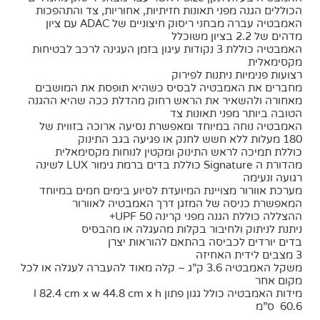
הכוללים הגנה מפני תאונות חזיתיות, אחוריות, צד והתהפכות
האמבטיה עברה מבחני ריסוק חיצוניים של ADAC עם ציון
מדהים של 2.2 בציון משוכלל
האמבטיה כוללת 3 נקודות עיגון בזמן העגינה לרכב לבטיחות
מקסימאלית
רצועות פנימיות ניתנות לפירוק
מחברים את האמבטיה לבסיס כשהיא תופסת את המושבים
מאחורה ולהשאיר את הראש רחוק מהדלת ככה שהיא ההגנה
הטובה ביותר מפני תאונות צד
האמבטיה נוחה במיוחד ומאפשרת נסיעה ארוכה בזווית של
180 מעלות ללא חשש לחנק או פגיעה בגב התינוק
כוללת תמיכה לראש התינוק ומקטין לנוחות מקסימאלית
מהדורת ה Signature כוללת בדים ברמת גימור LUX לשינה
רגועה ונעימה
מערכת אוורור מצויינת המיועדת לסיוע בימים חמים במיוחד
המאפשרת כניסה של המזגן דרך האמבטיה לאוורור
ההצללה כוללת הגנה מפני קרינה UPF 50+
ניתנת לניתוק ולחיבור בקלות מהעגלה או מהבסיס
בדים יורדים לכביסה בהתאם להוראות יצרן
3 מצבים לידית האחיזה
משקל האמבטיה 3.6 ק”ג – קלה מאוד להעברה לעגלה או לכל
מקום אחר
מידות האמבטיה כולל גגון פתון l 82.4 cm x w 44.8 cm x h
60.6 ס”מ