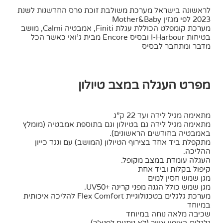
לראשונה בישראל מערכת משולבת זוכת פרס החדשנות לשנת
2023 לפי מגזין Mother&Baby
מערכת קומפלט הכוללת עגלת Finiti, אמבטיה Calmi, מושב
בטיחות I-Harbour ובסיס Encore מבית ג’ואי כאשר הכל
מדבר ומתחבר לבסיס
מפרט העגלה במצב טיולון
מתאימה מגיל לידה ועד 22 ק”ג
מתאימה מגיל לידה גם בטיולון וגם בתוספת אמבטיה (מומלץ
באמבטיה בחודשים הראשונים).
מתקפלת ביד אחד בצירוף הטיולון (המושב) עם ונגד כייון
ההליכה.
העגלה עומדת במצב מקופל.
קיפול בקלות וביד אחת
מגן שמש חסין למים
מגן שמש כולל הגנה מפני קרינה +UV50.
מערכת גלגלים בטכנולוגיית Flex Comfort להליכה איכותית
במיוחד
שכיבה מלאה נוחה במיוחד