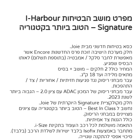
מפרט מושב הבטיחות I-Harbour
Signature – הטוב ביותר בקטגוריה
כסא בטיחות חדשני מבית Joie.
חלק מערכת הישיבה זוכת פרס החדשנות Encore אשר
מאפשרת לחבר סלקל / אמבטיה (בתוספת תשלום) לאותו
הבסיס שמגיע.
המחיר כולל 2 חלקים – מושב + בסיס
מתאים מלידה ועד 18 ק”ג.
עבר מבחני ריסוק נגד פגיעות חזיתיות / אחוריות / צד /
התהפכות.
עבר מבחני ריסוק של המכון ADAC עם ציון 2.0 – הגבוה ביותר
לשנת 2023.
חלק מקולקציית Signature היוקרתית של Joie.
נחשב ל Best In Class – הטוב ביותר בקטגוריה עם ציונים
מצויינים במבחני הריסוק.
כולל הגנות צד אמיתיות.
התאמה מושלמת לכל רכב העומד בתקינת i-Size.
מתחבר באמצעות Isofix בלבד ישירות לשלדת הרכב (בלבד).
סיכוי אפסי להתקנה שגוייה.