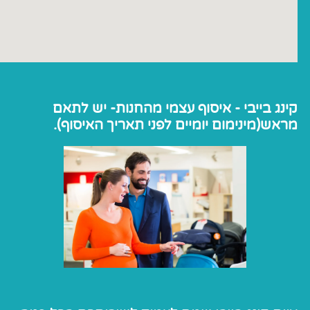
קינג בייבי - איסוף עצמי מהחנות- יש לתאם
מראש(מינימום יומיים לפני תאריך האיסוף).