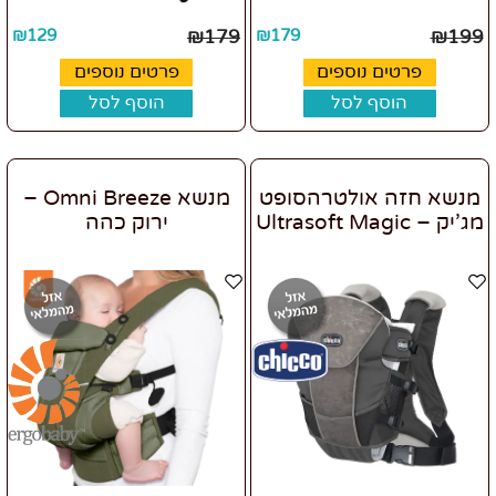
₪
129
₪
179
₪
179
₪
199
פרטים נוספים
פרטים נוספים
הוסף לסל
הוסף לסל
מנשא חזה אולטרהסופט
מנשא Omni Breeze –
מג’יק – Ultrasoft Magic
ירוק כהה