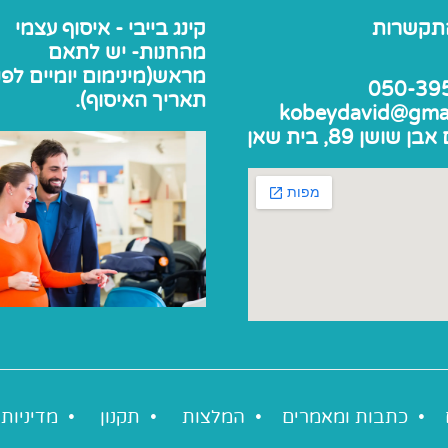
תקשרות
קינג בייבי - איסוף עצמי
מהחנות- יש לתאם
מראש(מינימום יומיים לפנ
050-39
תאריך האיסוף).
kobeydavid@gma
שושן 89, בית שאן
•
כתבות ומאמרים
•
המלצות
•
תקנון
•
מדיניות