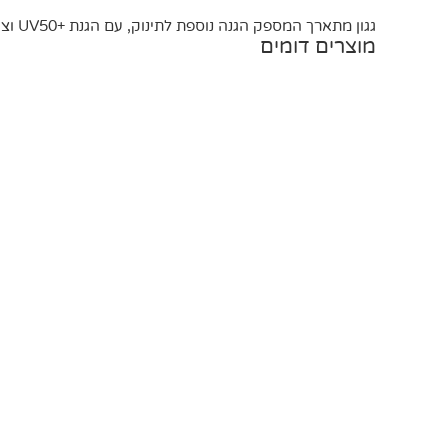
גגון מתארך המספק הגנה נוספת לתינוק, עם הגנת +UV50 וציפוי דוחה מים. כולל חלון הצצה בחלקו העליון, המאפשר להורים להיות בקשר עין עם התינוק בכל עת.
מוצרים דומים