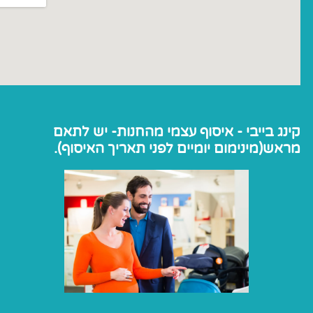
קינג בייבי - איסוף עצמי מהחנות- יש לתאם
מראש(מינימום יומיים לפני תאריך האיסוף).