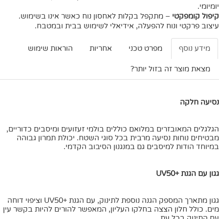
יומיומי.
קיפול קומפקטי
– מתקפל בקלות לאחסון נוח כאשר אינו בשימוש.
עיצוב פרקטי ונוח להפעלה, אידיאלי לשימוש בבית ובמטבח.
מידע נוסף
מפרט טכני
אחריות
הוראות שימוש
מצאת מוצר זה בזול יותר?
נסיעה חלקה
הגלגלים המאובזרים במלואם כוללים בולמי זעזועים ומיסבים כדוריים,
מבטיחים נוחות נסיעה מרבית בכל סוגי השטח. יכולת תמרון גבוהה
במיוחד הודות למיסבים גם במנגנון הסיבוב הקדמי.
גגון עם הגנת +UV50
גגון מתארך המספק הגנה נוספת לתינוק, עם הגנת +UV50 וציפוי דוחה
מים. כולל חלון הצצה בחלקו העליון, המאפשר להורים להיות בקשר עין
עם התינוק בכל עת.