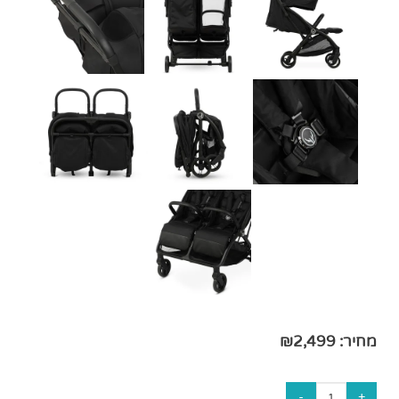
מחיר:
2,499
₪