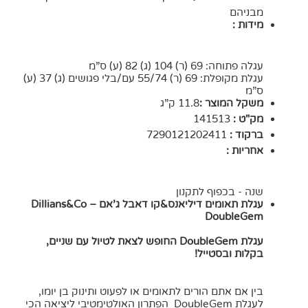
מבניהם
מידות :
עגלה פתוחה: 69 (ר) 104 (ג) 82 (ע) ס”מ
עגלת מקופלת: 69 (ר) 55/74 עם/בלי פגושים (ג) 37 (ע)
ס”מ
משקל המוצר :
11.8 ק”ג
מק"ט :
141513
ברקוד :
7290121202411
אחריות :
שנה - בכפוף לתקנון
עגלת תאומים דיליאנס&קו דאבל ג’אם – Dillians&Co
DoubleGem
עגלת DoubleGem החופש לצאת לטיול עם שניים,
בקלות ובסטייל!
בין אם אתם הורים לתאומים או לפעוט ותינוק בן יומו,
לעגלת DoubleGem הפתרון האולטימטיבי ליציאה הכי