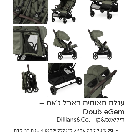
עגלת תאומים דאבל ג’אם –
DoubleGem
דיליאנס&קו - .Dillians&Co
גיל :
מגיל לידה עד 22 ק”ג לכל ילד או 4 שנים המוקדם