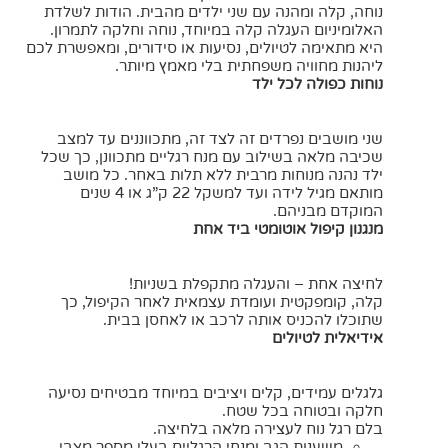
נוחה, קלה ומהנה עם שני ילדים מהבית. הודות לשלדת
האלומיניום העגלה קלה במיוחד, נוחה וחלקה לתמרון.
היא מתאימה לטיולים, נסיעות או סידורים, ומאפשרת לכם
ליהנות מחוויה משפחתית בלי מאמץ מיותר.
נוחות כפולה לכל ילד
שני מושבים נפרדים זה לצד זה, מתכווננים עד למצב
שכיבה מלאה בשילוב עם מנח רגליים מתכוונן, כך שכל
ילד נהנה מנוחות מרבית ללא תלות באחר. כל מושב
מותאם מגיל לידה ועד למשקל 22 ק”ג או 4 שנים
המוקדם מבניהם.
מנגנון קיפול אוטומטי ביד אחת
לחיצה אחת – והעגלה מתקפלת בשניות!
קלה, קומפקטית ועומדת עצמאית לאחר הקיפול, כך
שתוכלו להכניס אותה לרכב או לאחסן בבית.
אידיאלית לטיולים
גלגלים עמידים, קלים ויציבים במיוחד מבטיחים נסיעה
חלקה ובטוחה בכל שטח.
בלם רגל נוח לעצירה מלאה בלחיצה.
משענות הגב ומנחי הרגליים בעלי מספר מצבי