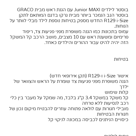
בוסטר לילדים Junior MAXI עם הגנת ראש מבית GRACO
בוסטר הגב הנמכר ביותר מבית גרקו בדגם המותאם לתקן
R129 i-Size החדש מספק בטיחות נוספת לילד מבלי לוותר על
הנוחות.
עמוס בתכונות כמו הגנה משופרת מפני פגיעות צד, ריפוד
פרימיום ומשענת ראש עם 10 מצבים, מושב הרכב קל המשקל
הזה יהיה להיט עבור ההורים והילדים כאחד.
בטיחות
אישור i-Size ו-R129 (תקן אירופאי חדש)
הגנה משופרת מפני פגיעות צד שומרת על הראש והצוואר של
ילדך
קלות שימוש
קל משקל במשקל 3.4 ק”ג בלבד, מה שמקל על מעבר בין כלי
רכב לנסיעות ללא טרחה
מובילי חגורות עם לולאה פתוחה עוזרים להבטיח מיקום נכון של
חגורות הבטיחות
כיסויים הניתנים לכביסה במכונה לניקוי קל