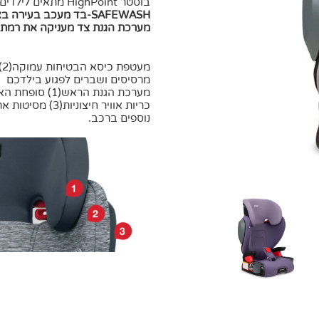
בוסטר HighPoint מתאים לילדים מגיל 3 ומשקל 18 ק"ג ועד גיל 12 במשקל 54 ק"ג.
SAFEWASH-בד מעכב בעירה באופן טבעי – ללא כימיקלים
מערכת הגנת צד מעניקה את רמת 
מ
מרסיסים ושברים לפגוע בילדכם
מערכת הגנת הראש(1) סופחת האנרגיה שומרת על הראש והצוואר בטוחים,
כריות אוויר חיצ
נוספים ברכב.