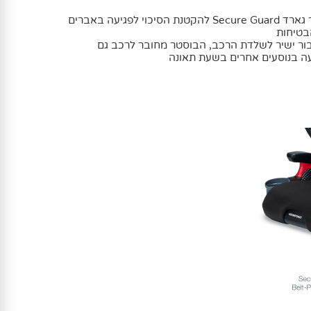
לבוסטר HighPoint מערכת סקיור גארד Secure Guard להקטנת הסיכוי לפגיעה באברים
בטיחות
חיבור Latch(Isofix)– חיבור ישיר לשלדת הרכב, הבוסטר מחובר לרכב גם
עה בנוסעים אחרים בשעת תאונה