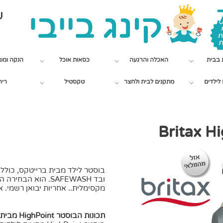
שי
 בבית
האכלה והרגעה
כסאות אוכל
הנקה ומו
לילדים
מתקנים לבית ולחצר
טקסטיל
ריה
בוסטר לילד מבית ברייטקס, כולל 
ובד
SAFEWASH
.
הוא הבחירה המ
מקסימלית.. אחריות יבואן רשמי. 
תכונות הבוסטר HighPoint מבית ברייטקס: