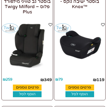
בוסטר ישיבה נוקס -
בוסטר גב טוויגי מילפורד
™Knox
פלוס – Twigy Milford
Plus
₪
259
₪
349
₪
79
₪
119
פרטים נוספים
פרטים נוספים
הוסף לסל
הוסף לסל