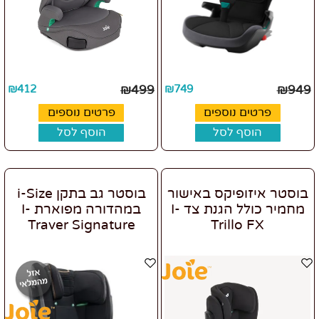
₪
412
₪
499
₪
749
₪
949
פרטים נוספים
פרטים נוספים
הוסף לסל
הוסף לסל
בוסטר איזופיקס באישור
בוסטר גב בתקן i-Size
מחמיר כולל הגנת צד I-
במהדורה מפוארת I-
Traver Signature
Trillo FX