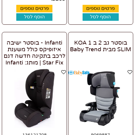
פרטים נוספים
פרטים נוספים
הוסף לסל
הוסף לסל
בוסטר גב 2 ב 1 KOA
Infanti - בוסטר ישיבה
SLIM מבית Baby Trend
איזופיקס כולל משענת
לרכב בתקינה חדשה דגם
Star Fix | מותג: Infanti
136121708
9069887