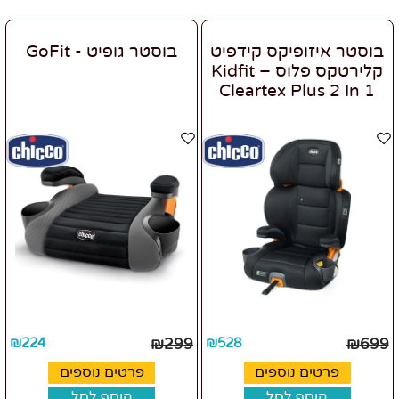
בוסטר איזופיקס קידפיט
בוסטר גופיט - GoFit
קלירטקס פלוס – Kidfit
Cleartex Plus 2 In 1
₪
224
₪
299
₪
528
₪
699
פרטים נוספים
פרטים נוספים
הוסף לסל
הוסף לסל