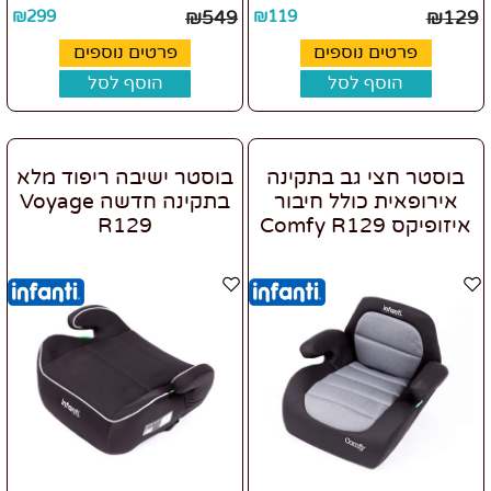
₪
299
₪
549
₪
119
₪
129
פרטים נוספים
פרטים נוספים
הוסף לסל
הוסף לסל
בוסטר חצי גב בתקינה
בוסטר ישיבה ריפוד מלא
אירופאית כולל חיבור
בתקינה חדשה Voyage
איזופיקס Comfy R129
R129