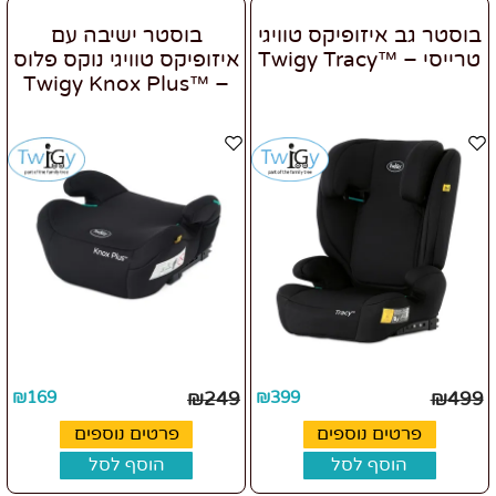
בוסטר גב איזופיקס טוויגי
בוסטר ישיבה עם
טרייסי – ™Twigy Tracy
איזופיקס טוויגי נוקס פלוס
– ™Twigy Knox Plus
₪
169
₪
249
₪
399
₪
499
פרטים נוספים
פרטים נוספים
הוסף לסל
הוסף לסל