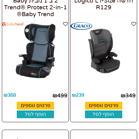
חדשה Logico L i-Size
2 ב 1 מבית Baby
Trend® Protect 2-in-1
R129
®Baby Trend
₪
368
₪
499
₪
239
₪
349
פרטים נוספים
פרטים נוספים
הוסף לסל
הוסף לסל